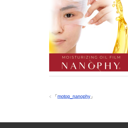
「
motop_nanophy
」